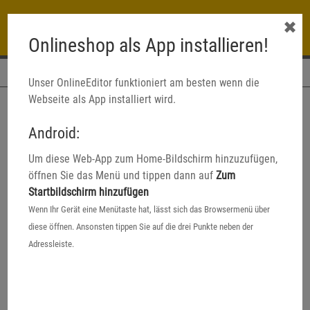
✖
Onlineshop als App installieren!
Navigation
Unser OnlineEditor funktioniert am besten wenn die
Webseite als App installiert wird.
Android:
Um diese Web-App zum Home-Bildschirm hinzuzufügen,
Keine Grillparty ohne
e
öffnen Sie das Menü und tippen dann auf
Zum

- Foto-Bierkrug
Startbildschirm hinzufügen
- Glas-Windlicht
Wenn Ihr Gerät eine Menütaste hat, lässt sich das Browsermenü über
- Foto-Tablett
diese öffnen. Ansonsten tippen Sie auf die drei Punkte neben der
Adressleiste.