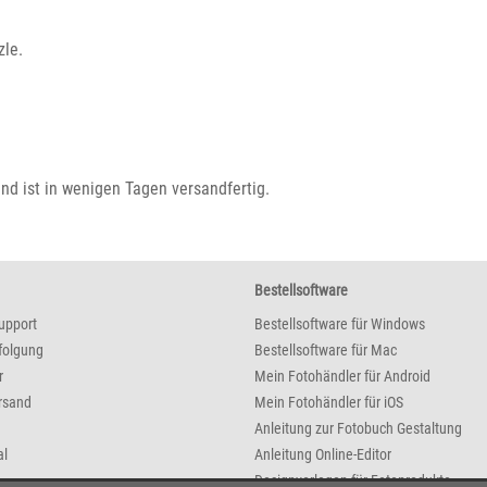
zle.
und ist in wenigen Tagen versandfertig.
Bestellsoftware
upport
Bestellsoftware für Windows
folgung
Bestellsoftware für Mac
r
Mein Fotohändler für Android
rsand
Mein Fotohändler für iOS
Anleitung zur Fotobuch Gestaltung
al
Anleitung Online-Editor
Designvorlagen für Fotoprodukte