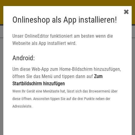
✖
Onlineshop als App installieren!
Navigation
Unser OnlineEditor funktioniert am besten wenn die
Webseite als App installiert wird.
Startseite
Fotoprodukte
Originelle Fotogeschenke: Geschenkideen für jeden
Android:
Anlass | Color Drack
Kuscheltiere
Um diese Web-App zum Home-Bildschirm hinzuzufügen,
öffnen Sie das Menü und tippen dann auf
Zum
Startbildschirm hinzufügen
Wenn Ihr Gerät eine Menütaste hat, lässt sich das Browsermenü über
diese öffnen. Ansonsten tippen Sie auf die drei Punkte neben der
Adressleiste.