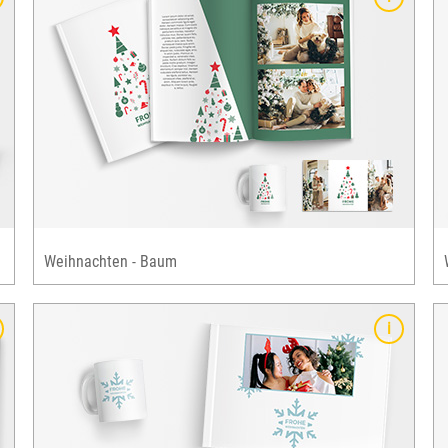
Weniger ist mehr - minimalistisches, modernes
Design
festliche Farben & Elemente: rot & grün
Ideal für Ihr Weihnachts-Fotobuch: kombinieren
Sie 9 unterschiedliche Layouts
für zahlreiche Fotobuch-Formate, alle
Grusskarten & ausgewählte Fotogeschenke
verfügbar
Weihnachten - Baum
Details
Weihnachtsvorlage im skandinavischen Design
zentrales Motiv: Kranz
klassische Weihnachtsfarben: rot und grün
für zahlreiche Fotobuch-Formate, alle