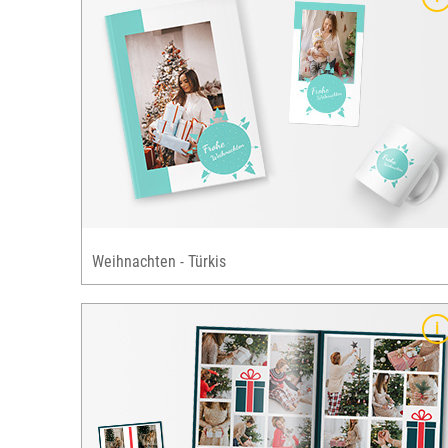
ansprechendes Design & klassische
Weihnachtsobjekte
n &
festliche Farben: rot & grün
Perfekt für Familien-Weihnachtskarten &
einzigartige Fotogeschenke
henke
für zahlreiche Fotobuch-Formate, alle
Grusskarten & ausgewählte Fotogeschenke
verfügbar
Weihnachten - Türkis
Details
reduziertes, schlichtes Design
Wintermotiv: Schneeflocke
ün
klassische Weihnachtsfarbe: blau
für zahlreiche Fotobuch-Formate, alle