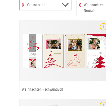
Grusskarten
Weihnachten,
╳
╳
Neujahr
Details
n
Perfekt für Familien-Weihnachtskarten
festliches Design mit klassischen Winter- und
Weihnachtsmotiven
stimmungsvolle Farben: gold, silber und blau
auch als Design für weihnachtliche
r
Unternehmensgrüsse ideal
für alle Grusskarten-Formate verfügbar
Weihnachten - schwungvoll
Details