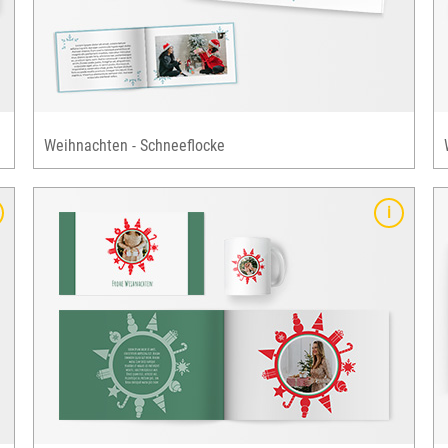
Grusskarten & ausgewählte Fotogeschenke
verfügbar
Weihnachten - Schneeflocke
Details
chen
feierliches, modernes Design
klassische Weihnachtsfarben: rot & grün
klassisches Weihnachtsmotiv: Schneekugel bzw.
Christbaum mit Kugeln
cke
für zahlreiche Fotobuch-Formate, alle
Grusskarten & ausgewählte Fotogeschenke
verfügbar