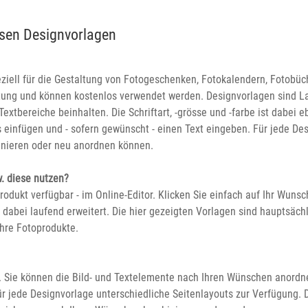
osen Designvorlagen
eziell für die Gestaltung von Fotogeschenken, Fotokalendern, Fotobüc
ltung und können kostenlos verwendet werden. Designvorlagen sind Lay
xtbereiche beinhalten. Die Schriftart, -grösse und -farbe ist dabei eb
 einfügen und - sofern gewünscht - einen Text eingeben. Für jede Des
inieren oder neu anordnen können.
w. diese nutzen?
produkt verfügbar - im Online-Editor. Klicken Sie einfach auf Ihr Wun
dabei laufend erweitert. Die hier gezeigten Vorlagen sind hauptsächl
 Ihre Fotoprodukte.
 Sie können die Bild- und Textelemente nach Ihren Wünschen anordnen
r jede Designvorlage unterschiedliche Seitenlayouts zur Verfügung. Di