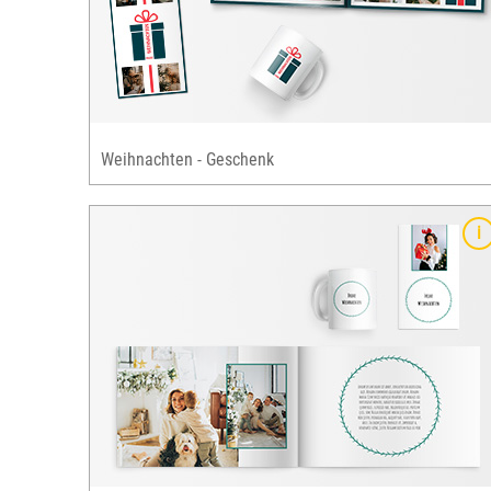
henke
Grusskarten & ausgewählte Fotogeschenke
verfügbar
Weihnachten - Geschenk
Details
eganten
verspieltes, festliches Design im skandinavis
Stil
klassische Weihnachtsfarben: rot & grün
bekannte Weihnachtselemente: Geschenk,
Zuckerstange, Baum, Schneemann, Schneeflo
henke
etc.
für zahlreiche Fotobuch-Formate, alle
Grusskarten & ausgewählte Fotogeschenke
verfügbar