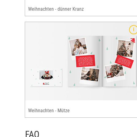
Weihnachten - dünner Kranz
Details
klassisches, festliches Design
nd Mütze
festliche Weihnachtselemente: Holz & Gesch
ün
Perfekt für Familien-Weihnachtskarten
n &
für alle Grusskarten-Formate verfügbar
Weihnachten - Mütze
FAQ