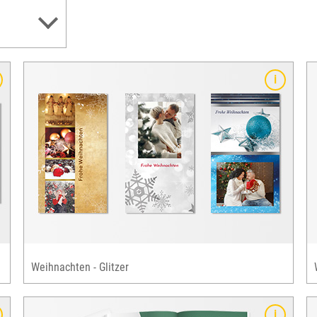
Details
festliches Design in rot mit klassischen
Weihnachtselementen
klassische Weihnachtsfarbe: rot
Perfekt für festliche Familien-Weihnachtskarten
auch als Design für Firmen-Weihnachtsgrüsse
ideal
für alle Grusskarten-Formate verfügbar
Weihnachten - Glitzer
Details